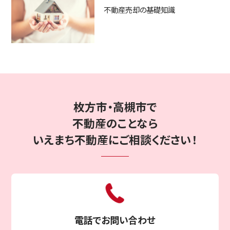
不動産売却の基礎知識
〒573-1167
大阪府枚方市甲斐田町5番25号
ウエストヒルズ104
お客様専用ダイヤルはこちら
枚方市・高槻市で
受付時間 10：00〜18：00 水曜定休
不動産のことなら
いえまち不動産にご相談ください！
LINE
無料相談
こちら
で
は
無料査定・ご相談
こちら
は
電話でお問い合わせ