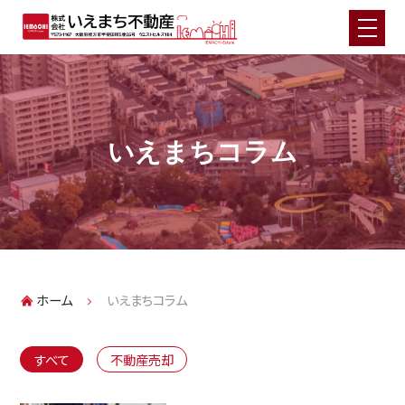
HOME
お悩み別不動産売却メニュー
いえまちコラム
住宅ローンでお悩みの方（任意売却）
相続不動産でお悩みの方
実家じまいでお悩みの方
離婚・財産分与でお悩みの方
事故物件でお悩みの方
ホーム
いえまちコラム
再建築不可物件でお悩みの方
投資用物件でお悩みの方
すべて
不動産売却
事業用不動産でお悩みの方
空き家・空き地でお悩みの方