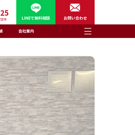
125
LINEで無料相談
お問い合わせ
曜定休
績
会社案内
HOME
不動産売却の基礎知識
いえまち不動産が選ばれる理由
いえまちコラム
取引実績