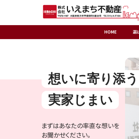
HOME
選
想いに寄り添う
実家じまい
〒573-1167
大阪府枚方市甲斐田町5番25号
ウエストヒルズ104
お客様専用ダイヤル
まずはあなたの率直な想いを
0120-777-125
お聞かせください。
受付時間 10：00〜18：00 水曜定休