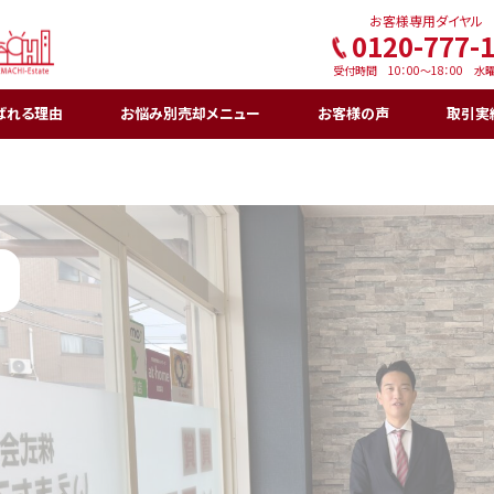
お客様専用ダイヤル
0120-777-
受付時間 10：00〜18：00 水
ばれる理由
お悩み別売却メニュー
お客様の声
取引実
お悩み別不動産売却メニュー
住宅ローンでお悩みの方（任意売却）
相続不動産でお悩みの方
実家じまいでお悩みの方
離婚・財産分与でお悩みの方
事故物件でお悩みの方
再建築不可物件でお悩みの方