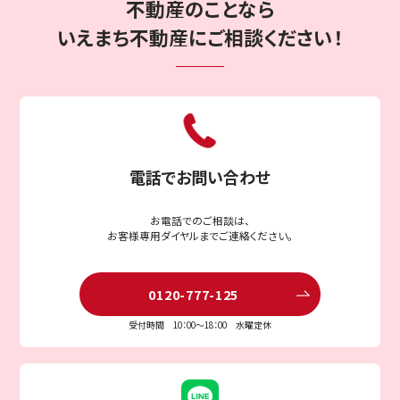
不動産のことなら
いえまち不動産にご相談ください！
〒573-1167
大阪府枚方市甲斐田町5番25号
ウエストヒルズ104
電話でお問い合わせ
お客様専用ダイヤルはこちら
受付時間 10：00〜18：00 水曜定休
お電話でのご相談は、
お客様専用ダイヤルまでご連絡ください。
LINE
無料相談
こちら
で
は
0120-777-125
受付時間 10：00〜18：00 水曜定休
無料査定・ご相談
こちら
は