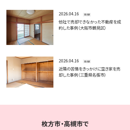
共有持分の売却でお悩みの方
不動産を高く売りたい方
2026.04.16
空き家
不動産を早く売りたい方
他社で売却できなかった不動産を成
約した事例（大阪市鶴見区）
不動産売却の基礎知識
いえまち不動産が選ばれる理由
2026.04.16
いえまちコラム
空き家
近隣の苦情をきっかけに空き家を売
取引実績
却した事例（三重県名張市）
お客様の声
お知らせ
会社案内
枚方市・高槻市で