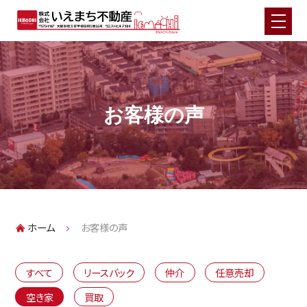
HOME
お悩み別不動産売却メニュー
お客様の声
住宅ローンでお悩みの方（任意売却）
相続不動産でお悩みの方
実家じまいでお悩みの方
離婚・財産分与でお悩みの方
事故物件でお悩みの方
ホーム
お客様の声
再建築不可物件でお悩みの方
投資用物件でお悩みの方
すべて
リースバック
仲介
任意売却
事業用不動産でお悩みの方
空き家・空き地でお悩みの方
空き家
買取