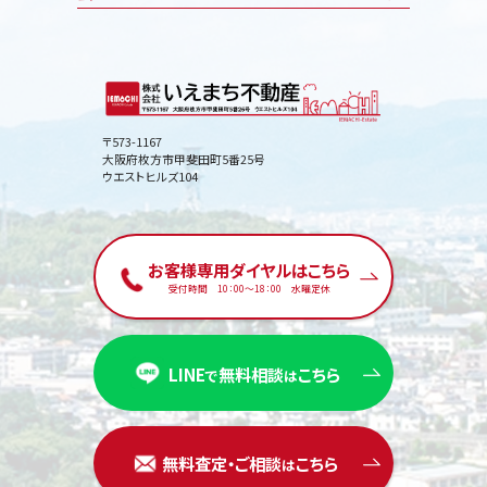
〒573-1167
大阪府枚方市甲斐田町5番25号
ウエストヒルズ104
お客様専用ダイヤルはこちら
受付時間 10：00〜18：00 水曜定休
LINE
無料相談
こちら
で
は
無料査定・ご相談
こちら
は