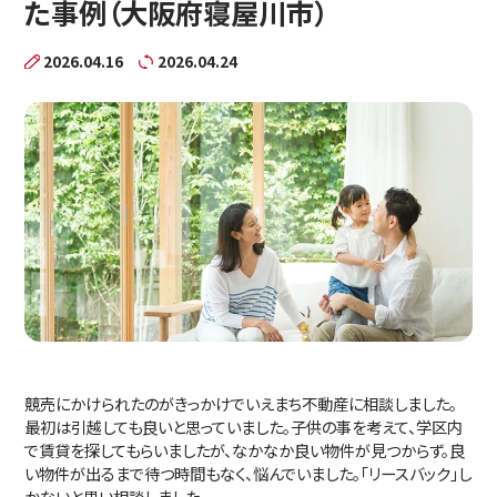
た事例（大阪府寝屋川市）
共有持分の売却でお悩みの方
不動産を高く売りたい方
2026.04.16
2026.04.24
不動産を早く売りたい方
不動産売却の基礎知識
いえまち不動産が選ばれる理由
いえまちコラム
取引実績
お客様の声
お知らせ
競売にかけられたのがきっかけでいえまち不動産に相談しました。
最初は引越しても良いと思っていました。子供の事を考えて、学区内
会社案内
で賃貸を探してもらいましたが、なかなか良い物件が見つからず。良
い物件が出るまで待つ時間もなく、悩んでいました。「リースバック」し
かないと思い相談しました。