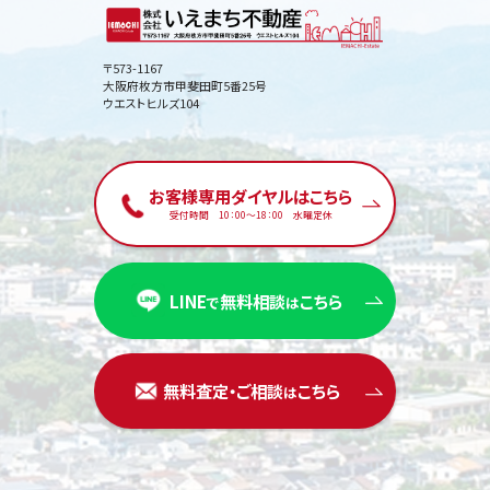
〒573-1167
大阪府枚方市甲斐田町5番25号
ウエストヒルズ104
お客様専用ダイヤルはこちら
受付時間 10：00〜18：00 水曜定休
LINE
無料相談
こちら
で
は
無料査定・ご相談
こちら
は