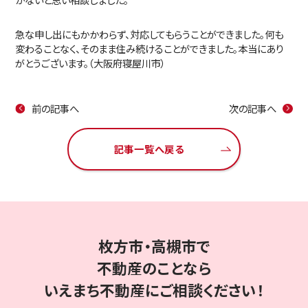
急な申し出にもかかわらず、対応してもらうことができました。何も
変わることなく、そのまま住み続けることができました。本当にあり
〒573-1167
がとうございます。（大阪府寝屋川市）
大阪府枚方市甲斐田町5番25号
ウエストヒルズ104
前の記事へ
次の記事へ
お客様専用ダイヤルはこちら
記事一覧へ戻る
受付時間 10：00〜18：00 水曜定休
LINE
無料相談
こちら
で
は
枚方市・高槻市で
無料査定・ご相談
こちら
は
不動産のことなら
いえまち不動産にご相談ください！