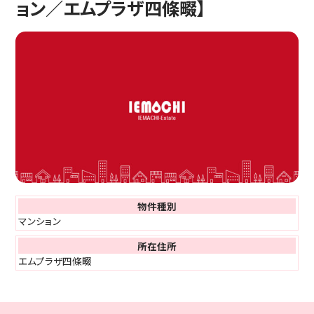
ョン／エムプラザ四條畷】
共有持分の売却でお悩みの方
不動産を高く売りたい方
不動産を早く売りたい方
不動産売却の基礎知識
いえまち不動産が選ばれる理由
いえまちコラム
取引実績
物件種別
お客様の声
マンション
お知らせ
所在住所
エムプラザ四條畷
会社案内