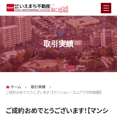
HOME
お悩み別不動産売却メニュー
取引実績
住宅ローンでお悩みの方（任意売却）
相続不動産でお悩みの方
実家じまいでお悩みの方
離婚・財産分与でお悩みの方
事故物件でお悩みの方
ホーム
取引実績
再建築不可物件でお悩みの方
ご成約おめでとうございます！【マンション／エムプラザ四條畷】
投資用物件でお悩みの方
事業用不動産でお悩みの方
ご成約おめでとうございます！【マンシ
空き家・空き地でお悩みの方