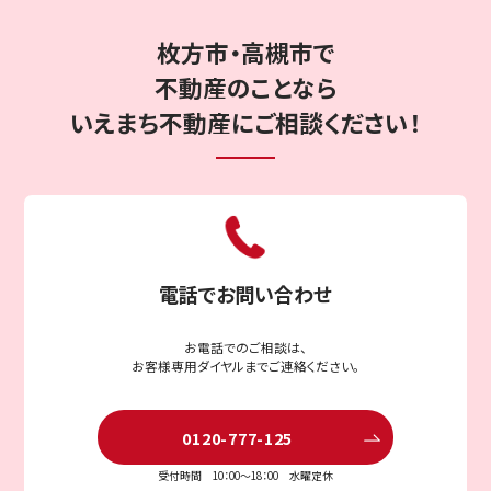
枚方市・高槻市で
不動産のことなら
〒573-1167
大阪府枚方市甲斐田町5番25号
いえまち不動産にご相談ください！
ウエストヒルズ104
お客様専用ダイヤルはこちら
受付時間 10：00〜18：00 水曜定休
電話でお問い合わせ
LINE
無料相談
こちら
で
は
お電話でのご相談は、
お客様専用ダイヤルまでご連絡ください。
無料査定・ご相談
こちら
は
0120-777-125
受付時間 10：00〜18：00 水曜定休